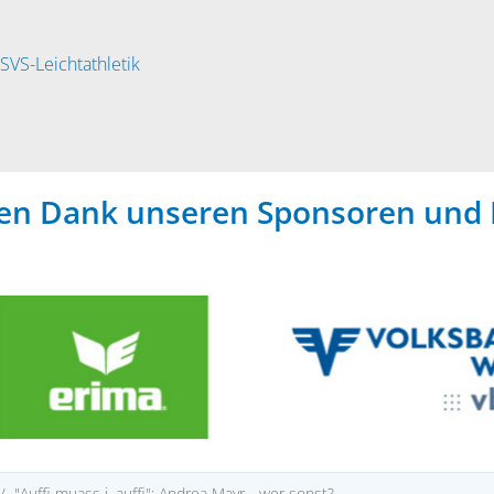
SVS-Leichtathletik
hen Dank unseren Sponsoren und 
"Auffi muass i, auffi": Andrea Mayr - wer sonst?