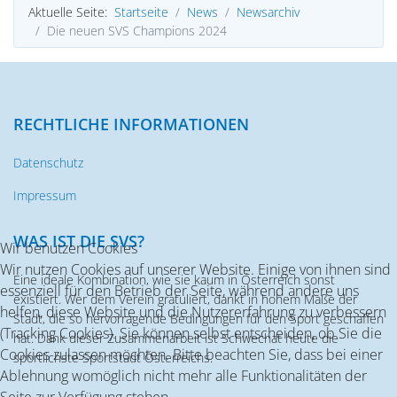
Aktuelle Seite:
Startseite
News
Newsarchiv
Die neuen SVS Champions 2024
RECHTLICHE INFORMATIONEN
Datenschutz
Impressum
WAS IST DIE SVS?
Wir benutzen Cookies
Wir nutzen Cookies auf unserer Website. Einige von ihnen sind
Eine ideale Kombination, wie sie kaum in Österreich sonst
essenziell für den Betrieb der Seite, während andere uns
existiert. Wer dem Verein gratuliert, dankt in hohem Maße der
helfen, diese Website und die Nutzererfahrung zu verbessern
Stadt, die so hervorragende Bedingungen für den Sport geschaffen
(Tracking Cookies). Sie können selbst entscheiden, ob Sie die
hat. Dank dieser Zusammenarbeit ist Schwechat heute die
Cookies zulassen möchten. Bitte beachten Sie, dass bei einer
sportlichste Sportstadt Österreichs.
Ablehnung womöglich nicht mehr alle Funktionalitäten der