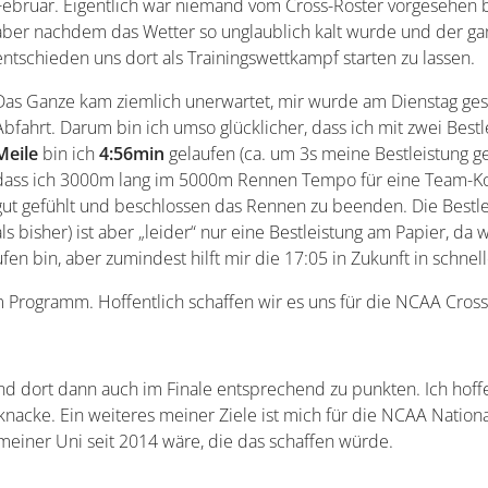
Februar. Eigentlich war niemand vom Cross-Roster vorgesehen 
aber nachdem das Wetter so unglaublich kalt wurde und der gan
entschieden uns dort als Trainingswettkampf starten zu lassen.
Das Ganze kam ziemlich unerwartet, mir wurde am Dienstag ges
Abfahrt. Darum bin ich umso glücklicher, dass ich mit zwei Best
Meile
bin ich
4:56min
gelaufen (ca. um 3s meine Bestleistung ge
dass ich 3000m lang im 5000m Rennen Tempo für eine Team-Kol
gut gefühlt und beschlossen das Rennen zu beenden. Die Bestle
als bisher) ist aber „leider“ nur eine Bestleistung am Papier,
ufen bin, aber zumindest hilft mir die 17:05 in Zukunft in schn
 Programm. Hoffentlich schaffen wir es uns für die NCAA Cross
d dort dann auch im Finale entsprechend zu punkten. Ich hoffe 
acke. Ein weiteres meiner Ziele ist mich für die NCAA Nationa
 meiner Uni seit 2014 wäre, die das schaffen würde.