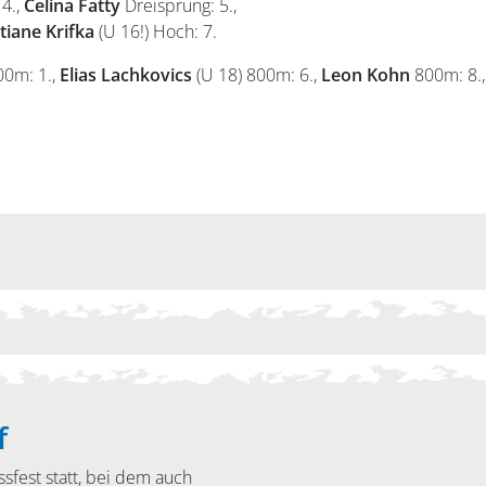
 4.,
Celina Fatty
Dreisprung: 5.,
tiane Krifka
(U 16!) Hoch: 7.
0m: 1.,
Elias Lachkovics
(U 18) 800m: 6.,
Leon Kohn
800m: 8.
f
sfest statt, bei dem auch