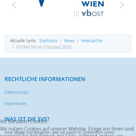
Aktuelle Seite:
Startseite
News
Newsarchiv
ÖSTM/ÖM im Crosslauf 2025
RECHTLICHE INFORMATIONEN
Datenschutz
Impressum
WAS IST DIE SVS?
Wir benutzen Cookies
Wir nutzen Cookies auf unserer Website. Einige von ihnen sind
Eine ideale Kombination, wie sie kaum in Österreich sonst