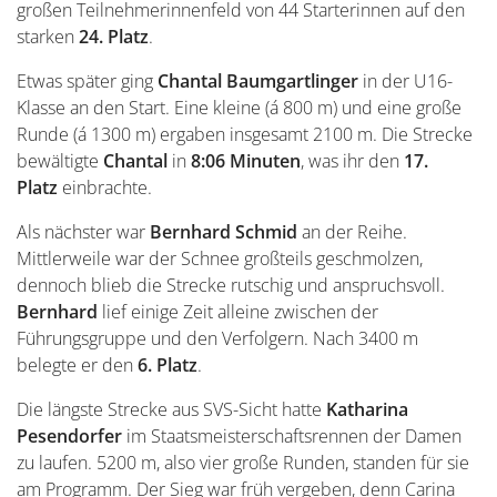
großen Teilnehmerinnenfeld von 44 Starterinnen auf den
starken
24. Platz
.
Etwas später ging
Chantal Baumgartlinger
in der U16-
Klasse an den Start. Eine kleine (á 800 m) und eine große
Runde (á 1300 m) ergaben insgesamt 2100 m. Die Strecke
bewältigte
Chantal
in
8:06 Minuten
, was ihr den
17.
Platz
einbrachte.
Als nächster war
Bernhard Schmid
an der Reihe.
Mittlerweile war der Schnee großteils geschmolzen,
dennoch blieb die Strecke rutschig und anspruchsvoll.
Bernhard
lief einige Zeit alleine zwischen der
Führungsgruppe und den Verfolgern. Nach 3400 m
belegte er den
6. Platz
.
Die längste Strecke aus SVS-Sicht hatte
Katharina
Pesendorfer
im Staatsmeisterschaftsrennen der Damen
zu laufen. 5200 m, also vier große Runden, standen für sie
am Programm. Der Sieg war früh vergeben, denn Carina