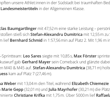
mpften unsere Athlet:innen in der Südstadt bei traumhaften B
 Landesmeistertiteln
in der Allgemeinen Klasse.
clas Baumgartlinger
mit 47,52 m eine starke Leistung – persön
stoßen stieß sich
Stefan-Alexandru Dumitrica
mit 12,55 m zu 
m lief
Bernhard Schmid
in 1:57,56 min auf Platz 2. Mit 1,96 m
S-Sprintteam:
Leo
Sares
siegte mit 10,85 s,
Max Förster
sprintet
iskuswurf gab
Gerhard Mayer
sein Comeback und glänzte dabei 
sen M40 & M45 auf.
Stefan-Alexandru Dumitrica
(38,71 m) holt
uess
kam auf Platz 7 (27,46 m).
na Weber
mit 13,04 m den Titel, während
Elizabeth Chiemezie
a Marie
Gepp
(32,01 m) und
Julia
Mayrhofer
(30,21 m) die Plät
minierte
Christiane Krifka
mit 1,75 m. Über 5000 m lief
Raffae