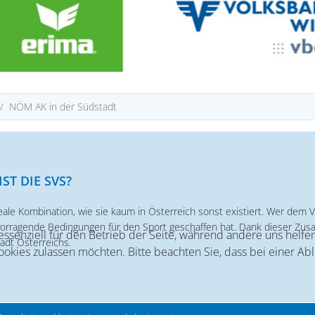
NÖM AK in der Südstadt
IST DIE SVS?
eale Kombination, wie sie kaum in Österreich sonst existiert. Wer dem V
vorragende Bedingungen für den Sport geschaffen hat. Dank dieser Zus
 essenziell für den Betrieb der Seite, während andere uns helf
adt Österreichs.
Cookies zulassen möchten. Bitte beachten Sie, dass bei einer Ab