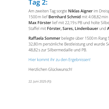
Tag 2:
Am zweiten Tag sorgte
Niklas Aigner
im Dreisp
1500 m lief
Bernhard Schmid
mit 4:08,82 min
Max Förster
lief mit 22,19 s PB und holte Silb
Staffel mit
Förster, Sares, Lindenbauer
und
Raffaela Sommer
belegte über 1500 m Rang 5
32,80 m persönliche Bestleistung und wurde S
48,82 s zur Silbermedaille und PB.
Hier kommt ihr zu den Ergebnissen!
Herzlichen Glückwunsch!
22. Juni 2025 (FJ)