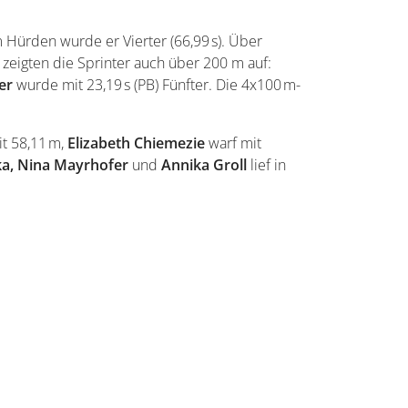
 Hürden wurde er Vierter (66,99 s). Über
zeigten die Sprinter auch über 200 m auf:
er
wurde mit 23,19 s (PB) Fünfter. Die 4x100 m-
t 58,11 m,
Elizabeth Chiemezie
warf mit
fka, Nina Mayrhofer
und
Annika Groll
lief in