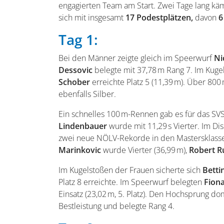
engagierten Team am Start. Zwei Tage lang kä
sich mit insgesamt
17 Podestplätzen,
davon
6
Tag 1:
Bei den Männer zeigte gleich im Speerwurf
Ni
Dessovic
belegte mit 37,78 m Rang 7. Im Kugel
Schober
erreichte Platz 5 (11,39 m). Über 800 
ebenfalls Silber.
Ein schnelles 100 m-Rennen gab es für das SV
Lindenbauer
wurde mit 11,29 s Vierter. Im D
zwei neue NÖLV-Rekorde in den Mastersklas
Marinkovic
wurde Vierter (36,99 m),
Robert
R
Im Kugelstoßen der Frauen sicherte sich
Betti
Platz 8 erreichte. Im Speerwurf belegten
Fion
Einsatz (23,02 m, 5. Platz). Den Hochsprung do
Bestleistung und belegte Rang 4.