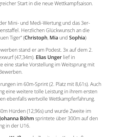
reicher Start in die neue Wettkampfsaison.
n der Mini- und Medi-Wertung und das 3er-
enstaffel. Herzlichen Glückwunsch an die
uen Tiger“ (
Christoph
,
Mia
und
Sophia
)
 Bewerben stand er am Podest. 3x auf dem 2.
texwurf (47,34m).
Elias
Unger
lief in
e eine starke Vorstellung im Weitsprung mit
n Bewerben.
rungen im 60m-Sprint (2. Platz mit 8,61s). Auch
ng eine weitere tolle Leistung in ihrem ersten
n ebenfalls wertvolle Wettkampferfahrung.
80m Hürden (12,96s) und wurde Zweite im
Johanna
Böhm
sprintete über 300m auf den
ng in der U16.