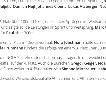
rf (30,09m) und starke Platzierungen in mehreren Disziplinen.
J
Fuljetic
,
Damian
Hejl
,
Johannes
Cibena
,
Lukas
Atzberger
,
No
. Platz über 100m (11,84s) und starken Sprüngen im Weitspru
) und zeigte solide Leistungen im Sprint und Weitsprung.
Marc
 für
Paul
über 300m.
inem 2. Platz im Diskuswurf auf.
Flora Jobstmann
holte sich so
lda Fruhmann
rundete die Erfolge mit einem 3. Platz über 300
ie NÖLV-Staffelmeisterschaften ausgetragen. In der weibliche
affel auf den 4. Platz. Auch die Burschen
Gregor Geiger, Noa
z. Einen weiteren 4. Platz holten sich
Simone Mitterauer, Isabe
chwuchs! Wir sind stolz auf alle Athletinnen und Athleten – so 