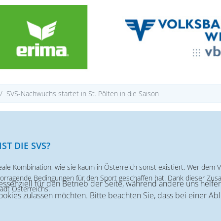
SVS-Nachwuchs startet in St. Pölten in die Saison
IST DIE SVS?
eale Kombination, wie sie kaum in Österreich sonst existiert. Wer dem V
vorragende Bedingungen für den Sport geschaffen hat. Dank dieser Zus
 essenziell für den Betrieb der Seite, während andere uns helf
adt Österreichs.
Cookies zulassen möchten. Bitte beachten Sie, dass bei einer Ab