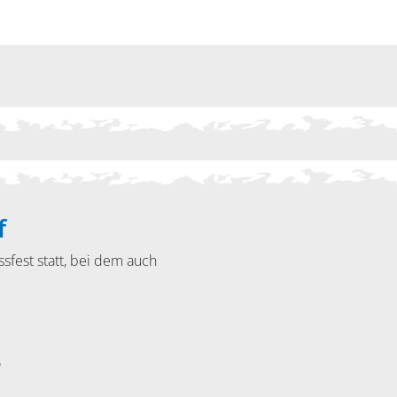
f
sfest statt, bei dem auch
5