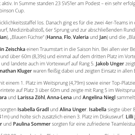
aktiv. In Summe standen 23 SVS’ler am Podest – ein sehr erfolg
obinson Cup.
klichkeitsstaffel los. Danach ging es für die zwei 4er-Teams i
rf, Medizinballstoß, 6er Sprung und zur abschließenden Rund
lian
), „Blauen Füchse“ (
Hanna
,
Flo
,
Valeria
und
Jan
) und die „Bla
in
Zeischka
einen Traumstart in die Saison hin. Bei allen vier
) und über 60m (8,39s) und einmal auf dem dritten Platz im Vor
 und landete auch im Vortexwurf auf Rang 5.
Jakob
Unger
zeigt
onathan
Kluger
waren fleißig dabei und zeigten Einsatz in alle
it einem 1. Platz im Weitsprung (4,79m) sowie einer Top-Platzie
printete auf Platz 3 über 60m und zeigte mit Rang 5 im Weitspru
ara
und
Larissa
Zöhl
,
Anna-Lena
und
Angelina
Niegl
sammelte
 sorgten
Isabella
Gradl
und
Alina
Unger
.
Isabella
siegte über 
m) und holte sich zusätzlich einen 3. Platz im Diskuswurf.
Lilli
r
und
Paulina
Sommer
sorgten für eine zufriedene Teamleistu