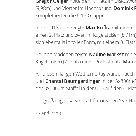
Gregor
Geiger
holte den 1. Platz im Diskuswu
(9,98m) und Vierter im Hochsprung.
Dominik
komplettierten die U16-Gruppe.
In der U18 überzeugte
Max
Krifka
mit einem 2
einen 2. Platz und zwar im Kugelstoßen (8,91m
sich ebenfalls in toller Form, mit einem 3. Platz
Bei den Mädchen zeigte
Nadine Marksz
mit e
Kugelstoßen (2. Platz) einen Podestplatz.
Mati
An diesem langen Wettkampftag wurden auch d
und
Chantal Baumgartlinger
in der 3x800m-St
der 3x1000m-Staffel in der U16 auf den 4. Plat
Ein großartiger Saisonstart für unseren SVS-Na
26. April 2025 (FJ)