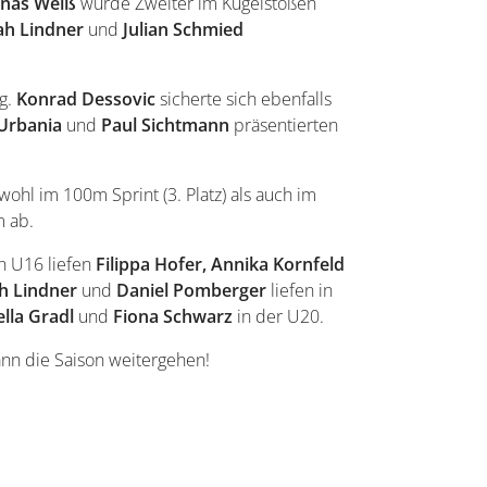
onas
Weiß
wurde Zweiter im Kugelstoßen
ah
Lindner
und
Julian
Schmied
ng.
Konrad
Dessovic
sicherte sich ebenfalls
Urbania
und
Paul Sichtmann
präsentierten
wohl im 100m Sprint (3. Platz) als auch im
m ab.
n U16 liefen
Filippa Hofer, Annika Kornfeld
h Lindner
und
Daniel Pomberger
liefen in
lla Gradl
und
Fiona Schwarz
in der U20.
kann die Saison weitergehen!