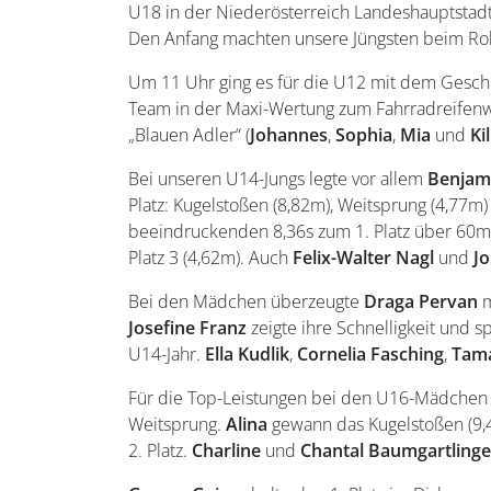
U18 in der Niederösterreich Landeshauptstadt 
Den Anfang machten unsere Jüngsten beim R
Um 11 Uhr ging es für die U12 mit dem Geschic
Team in der Maxi-Wertung zum Fahrradreifenwu
„Blauen Adler“ (
Johannes
,
Sophia
,
Mia
und
Ki
Bei unseren U14-Jungs legte vor allem
Benjam
Platz: Kugelstoßen (8,82m), Weitsprung (4,77m
beeindruckenden 8,36s zum 1. Platz über 60m
Platz 3 (4,62m). Auch
Felix-Walter
Nagl
und
J
Bei den Mädchen überzeugte
Draga
Pervan
m
Josefine
Franz
zeigte ihre Schnelligkeit und s
U14-Jahr.
Ella
Kudlik
,
Cornelia
Fasching
,
Tam
Für die Top-Leistungen bei den U16-Mädchen
Weitsprung.
Alina
gewann das Kugelstoßen (9,41
2. Platz.
Charline
und
Chantal
Baumgartlinge