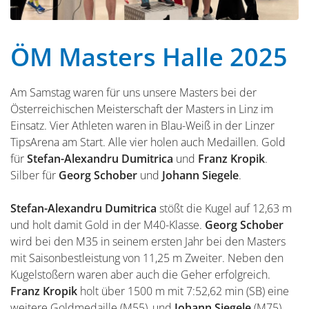
ÖM Masters Halle 2025
Am Samstag waren für uns unsere Masters bei der
Österreichischen Meisterschaft der Masters in Linz im
Einsatz. Vier Athleten waren in Blau-Weiß in der Linzer
TipsArena am Start. Alle vier holen auch Medaillen. Gold
für
Stefan-Alexandru Dumitrica
und
Franz Kropik
.
Silber für
Georg Schober
und
Johann Siegele
.
Stefan-Alexandru Dumitrica
stößt die Kugel auf 12,63 m
und holt damit Gold in der M40-Klasse.
Georg Schober
wird bei den M35 in seinem ersten Jahr bei den Masters
mit Saisonbestleistung von 11,25 m Zweiter. Neben den
Kugelstoßern waren aber auch die Geher erfolgreich.
Franz Kropik
holt über 1500 m mit 7:52,62 min (SB) eine
weitere Goldmedaille (M55), und
Johann Siegele
(M75)